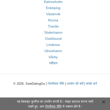
Katrineholm
Enköping
Västervik
Kiruna
Tranås
Söderhamn
Oxelösund
Lindome
Ulricehamn
Vårby
स्वीडन
© 2026, SweDatingGo |
गोपनीयता नीति
|
उपयोग की शर्तें
|
संपर्क करें
यह वेबसाइट कुकीज़ का उपयोग करती है। साइट ब्राउज़ करना जारी
रखते हुए, आप
गोपनीयता नीति
से सहमत होते हैं।