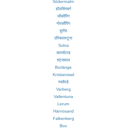
Södermalm
हॉलसिंगबर्ग
जोंकोंपिंग
नोरर्कोपिंग
बूरॉस
एस्किलस्टूना
Solna
कार्ल्सटाड
संट्सवाल
Borlänge
Kristianstad
स्कॉवडे
Varberg
Vallentuna
Lerum
Härnösand
Falkenberg
Boo