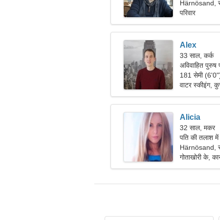
Härnösand, स
परिवार
Alex
33 साल, कर्क
अविवाहित पुरुष प
181 सेमी (6'0"
वाटर स्कीइंग, कुत
Alicia
32 साल, मकर
पति की तलाश मे
Härnösand, स
गोताखोरी के, कार