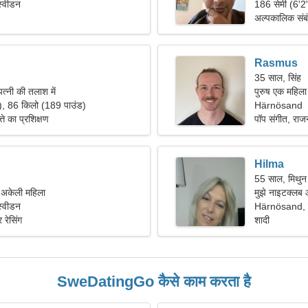
्वीडन
186 सेमी (6'2
अल्पकालिक संब
Rasmus
35 साल, सिंह
त्नी की तलाश में
पुरुष एक महिला
), 86 किलो (189 पाउंड)
Härnösand
्ते का प्रशिक्षण
पॉप संगीत, रा
Hilma
55 साल, मिथुन
ं अकेली महिला
मुझे नाइटक्लब 
्वीडन
Härnösand, 
 रेसिंग
शादी
SweDatingGo कैसे काम करता है