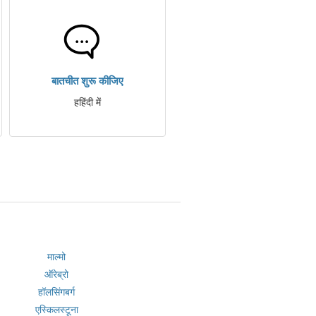
बातचीत शुरू कीजिए
हहिंदी में
माल्मो
ऑरेब्रो
हॉलसिंगबर्ग
एस्किलस्टूना