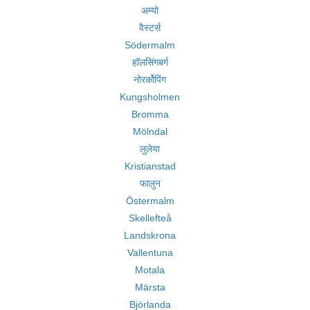
अम्यो
वैस्टर्स
Södermalm
हॉलसिंगबर्ग
नोरर्कोपिंग
Kungsholmen
Bromma
Mölndal
लुलेया
Kristianstad
फालुन
Östermalm
Skellefteå
Landskrona
Vallentuna
Motala
Märsta
Björlanda