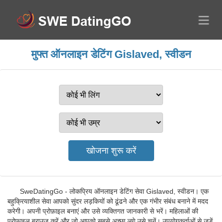
मुफ्त ऑनलाइन डेटिंग Gislaved, स्वीडन
SweDatingGo - लोकप्रिय ऑनलाइन डेटिंग सेवा Gislaved, स्वीडन। एक
बहुक्रियाशील सेवा आपको सुंदर लड़कियों को ढूंढने और एक गंभीर संबंध बनाने में मदद
करेगी। अपनी प्रोफ़ाइल बनाएं और उसे व्यक्तिगत जानकारी से भरें। महिलाओं की
प्रोफ़ाइल ब्राउज़ करें और जो आपको सबसे अच्छा लगे उसे चुनें। उपयोगकर्ताओं से जुड़ें