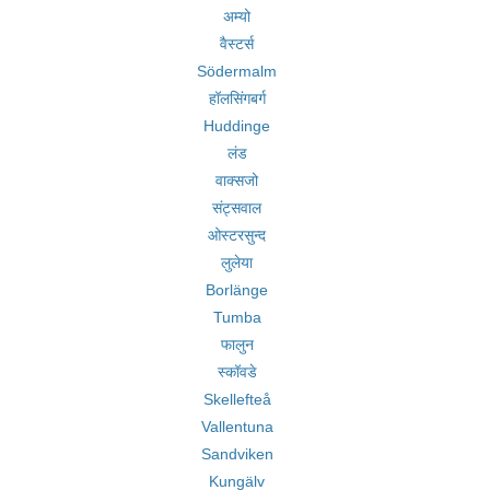
अम्यो
वैस्टर्स
Södermalm
हॉलसिंगबर्ग
Huddinge
लंड
वाक्सजो
संट्सवाल
ओस्टरसुन्द
लुलेया
Borlänge
Tumba
फालुन
स्कॉवडे
Skellefteå
Vallentuna
Sandviken
Kungälv