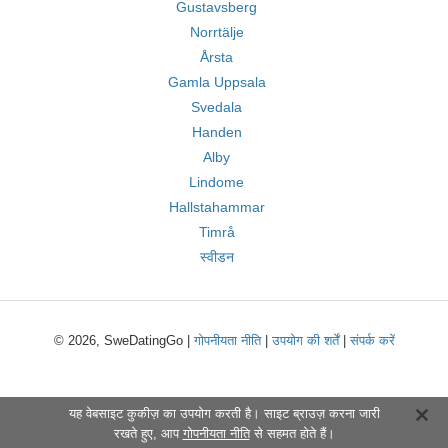
Gustavsberg
Norrtälje
Årsta
Gamla Uppsala
Svedala
Handen
Alby
Lindome
Hallstahammar
Timrå
स्वीडन
© 2026, SweDatingGo |
गोपनीयता नीति
|
उपयोग की शर्तें
|
संपर्क करें
यह वेबसाइट कुकीज़ का उपयोग करती है। साइट ब्राउज़ करना जारी
रखते हुए, आप
गोपनीयता नीति
से सहमत होते हैं।