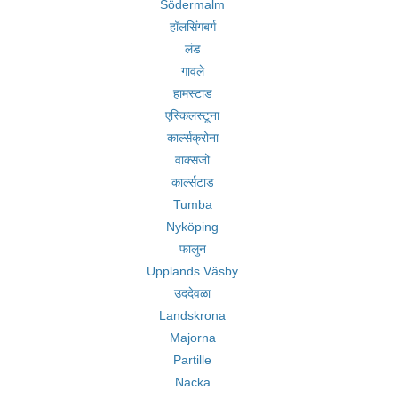
Södermalm
हॉलसिंगबर्ग
लंड
गावले
हामस्टाड
एस्किलस्टूना
कार्ल्सक्रोना
वाक्सजो
कार्ल्सटाड
Tumba
Nyköping
फालुन
Upplands Väsby
उददेवळा
Landskrona
Majorna
Partille
Nacka