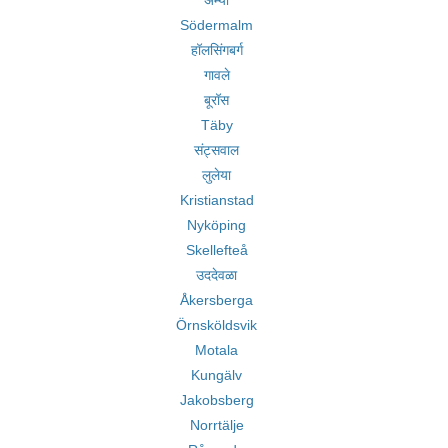
अम्यो
Södermalm
हॉलसिंगबर्ग
गावले
बूरॉस
Täby
संट्सवाल
लुलेया
Kristianstad
Nyköping
Skellefteå
उददेवळा
Åkersberga
Örnsköldsvik
Motala
Kungälv
Jakobsberg
Norrtälje