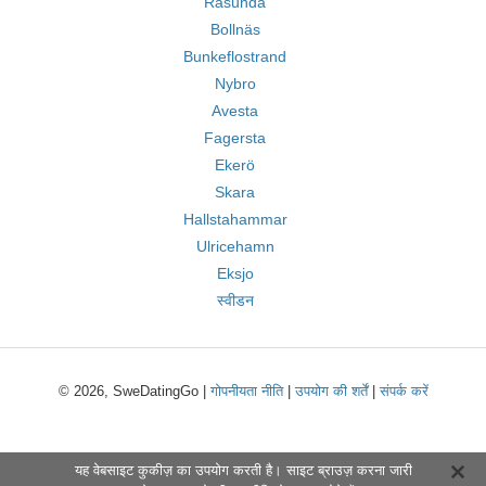
Råsunda
Bollnäs
Bunkeflostrand
Nybro
Avesta
Fagersta
Ekerö
Skara
Hallstahammar
Ulricehamn
Eksjo
स्वीडन
© 2026, SweDatingGo |
गोपनीयता नीति
|
उपयोग की शर्तें
|
संपर्क करें
यह वेबसाइट कुकीज़ का उपयोग करती है। साइट ब्राउज़ करना जारी