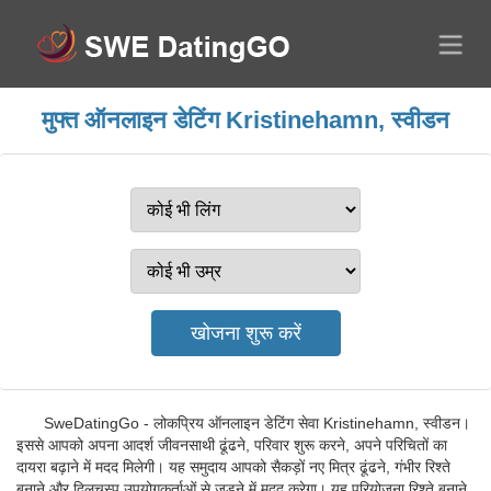
मुफ्त ऑनलाइन डेटिंग Kristinehamn, स्वीडन
SweDatingGo - लोकप्रिय ऑनलाइन डेटिंग सेवा Kristinehamn, स्वीडन।
इससे आपको अपना आदर्श जीवनसाथी ढूंढने, परिवार शुरू करने, अपने परिचितों का
दायरा बढ़ाने में मदद मिलेगी। यह समुदाय आपको सैकड़ों नए मित्र ढूंढने, गंभीर रिश्ते
बनाने और दिलचस्प उपयोगकर्ताओं से जुड़ने में मदद करेगा। यह परियोजना रिश्ते बनाने,