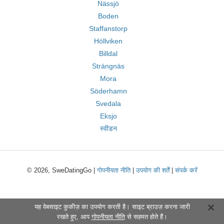
Nässjö
Boden
Staffanstorp
Höllviken
Billdal
Strängnäs
Mora
Söderhamn
Svedala
Eksjo
स्वीडन
© 2026, SweDatingGo |
गोपनीयता नीति
|
उपयोग की शर्तें
|
संपर्क करें
यह वेबसाइट कुकीज़ का उपयोग करती है। साइट ब्राउज़ करना जारी
रखते हुए, आप
गोपनीयता नीति
से सहमत होते हैं।