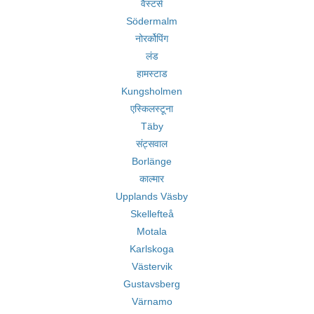
वैस्टर्स
Södermalm
नोरर्कोपिंग
लंड
हामस्टाड
Kungsholmen
एस्किलस्टूना
Täby
संट्सवाल
Borlänge
काल्मार
Upplands Väsby
Skellefteå
Motala
Karlskoga
Västervik
Gustavsberg
Värnamo