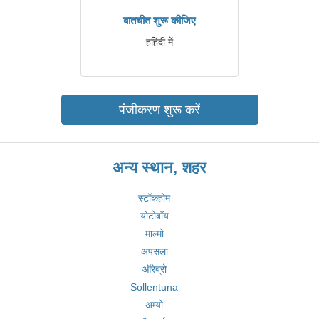
बातचीत शुरू कीजिए
हहिंदी में
पंजीकरण शुरू करें
अन्य स्थान, शहर
स्टॉकहोम
योटोबॉय
माल्मो
अपसला
ऑरेब्रो
Sollentuna
अम्यो