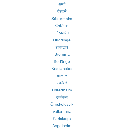
अम्यो
वैस्टर्स
Södermalm
हॉलसिंगबर्ग
नोरर्कोपिंग
Huddinge
हामस्टाड
Bromma
Borlänge
Kristianstad
काल्मार
स्कॉवडे
Östermalm
उददेवळा
Örnsköldsvik
Vallentuna
Karlskoga
Ängelholm