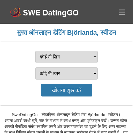
मुफ्त ऑनलाइन डेटिंग Björlanda, स्वीडन
SweDatingGo - लोकप्रिय ऑनलाइन डेटिंग सेवा Björlanda, स्वीडन।
अपना आदर्श साथी चुनें, चैट के माध्यम से संबंध बनाएं और प्रोफ़ाइल देखें। उन्नत खोज
आपको रोमांटिक संबंध स्थापित करने और उपयोगकर्ताओं को ढूंढने के लिए अन्य सदस्यों
के साथ विभिन्न संचार चैनलों के माध्यम से उपयुक्त साझेदार ढूंढने में मदद करती है। यह